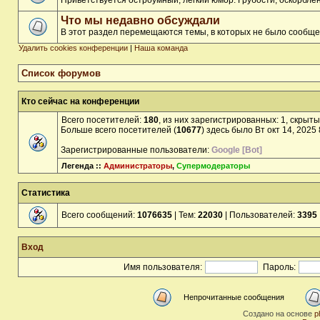
Приветствуется остроумный, лёгкий юмор. Грубости, оскорбл
Что мы недавно обсуждали
В этот раздел перемещаются темы, в которых не было сообще
Удалить cookies конференции
|
Наша команда
Список форумов
Кто сейчас на конференции
Всего посетителей:
180
, из них зарегистрированных: 1, скрыты
Больше всего посетителей (
10677
) здесь было Вт окт 14, 2025
Зарегистрированные пользователи:
Google [Bot]
Легенда ::
Администраторы
,
Супермодераторы
Статистика
Всего сообщений:
1076635
| Тем:
22030
| Пользователей:
3395
Вход
Имя пользователя:
Пароль:
Непрочитанные сообщения
Создано на основе
p