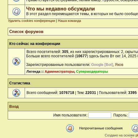
Приветствуется остроумный, лёгкий юмор. Грубости, оскорбл
Что мы недавно обсуждали
В этот раздел перемещаются темы, в которых не было сообще
Удалить cookies конференции
|
Наша команда
Список форумов
Кто сейчас на конференции
Всего посетителей:
305
, из них зарегистрированных: 2, скрыты
Больше всего посетителей (
10677
) здесь было Вт окт 14, 2025
Зарегистрированные пользователи:
Google [Bot]
,
Яков
Легенда ::
Администраторы
,
Супермодераторы
Статистика
Всего сообщений:
1076718
| Тем:
22031
| Пользователей:
3395
Вход
Имя пользователя:
Пароль:
Непрочитанные сообщения
Создано на основе
p