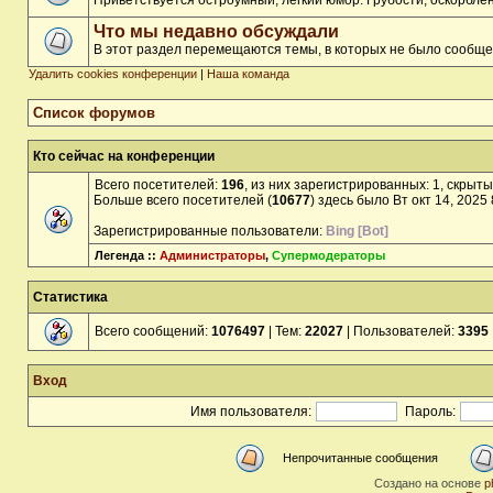
Приветствуется остроумный, лёгкий юмор. Грубости, оскорбл
Что мы недавно обсуждали
В этот раздел перемещаются темы, в которых не было сообще
Удалить cookies конференции
|
Наша команда
Список форумов
Кто сейчас на конференции
Всего посетителей:
196
, из них зарегистрированных: 1, скрыты
Больше всего посетителей (
10677
) здесь было Вт окт 14, 2025
Зарегистрированные пользователи:
Bing [Bot]
Легенда ::
Администраторы
,
Супермодераторы
Статистика
Всего сообщений:
1076497
| Тем:
22027
| Пользователей:
3395
Вход
Имя пользователя:
Пароль:
Непрочитанные сообщения
Создано на основе
p