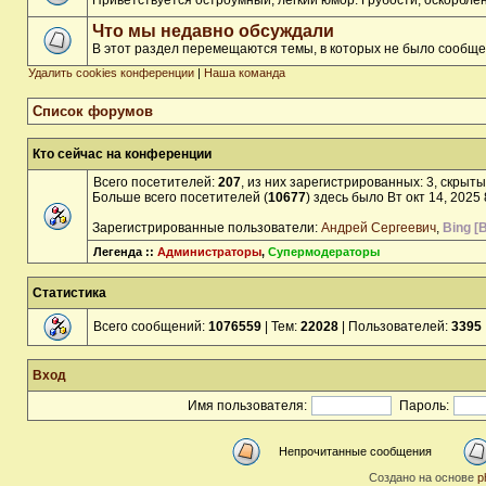
Приветствуется остроумный, лёгкий юмор. Грубости, оскорбл
Что мы недавно обсуждали
В этот раздел перемещаются темы, в которых не было сообще
Удалить cookies конференции
|
Наша команда
Список форумов
Кто сейчас на конференции
Всего посетителей:
207
, из них зарегистрированных: 3, скрыты
Больше всего посетителей (
10677
) здесь было Вт окт 14, 2025
Зарегистрированные пользователи:
Андрей Сергеевич
,
Bing [B
Легенда ::
Администраторы
,
Супермодераторы
Статистика
Всего сообщений:
1076559
| Тем:
22028
| Пользователей:
3395
Вход
Имя пользователя:
Пароль:
Непрочитанные сообщения
Создано на основе
p